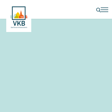
Kennisbank
Vereniging
Bureau & dienstverlening
Partners & adviseurs
VKB Academy
VKB verzekeringen
Contact
Kerkmarkt
Kerkbalans