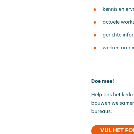
kennis en erv
actuele works
gerichte infor
werken aan m
Zoek in:
Sit
Kennisbank
Over VKB
Doe mee!
Help ons het kerke
bouwen we samen a
bureaus.
VUL HET FO