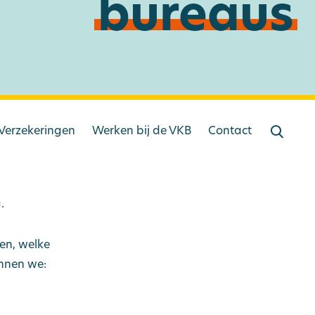
bureaus
Verzekeringen
Werken bij de VKB
Contact
.
ken, welke
unnen we: