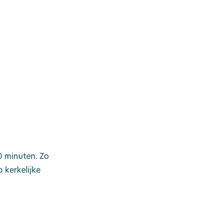
ademy
VKB Verzekeringen
rken bij de VKB
Contact
0 minuten. Zo
kerkelijke