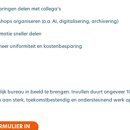
aringen delen met collega’s
hops organiseren (o.a. AI, digitalisering, archivering)
matie sneller delen
eer uniformiteit en kostenbesparing
e
Shop
Partners & adviseurs
VKB Ac
We
lijk bureau in beeld te brengen. Invullen duurt ongeveer 1
an sterk, toekomstbestendig en ondersteunend werk op 
RMULIER IN